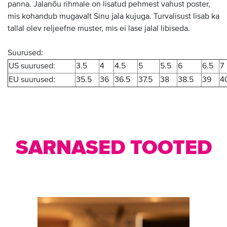
panna. Jalanõu rihmale on lisatud pehmest vahust poster,
mis kohandub mugavalt Sinu jala kujuga. Turvalisust lisab ka
tallal olev reljeefne muster, mis ei lase jalal libiseda.
Suurused:
US suurused:
3.5
4
4.5
5
5.5
6
6.5
7
EU suurused:
35.5
36
36.5
37.5
38
38.5
39
4
SARNASED TOOTED