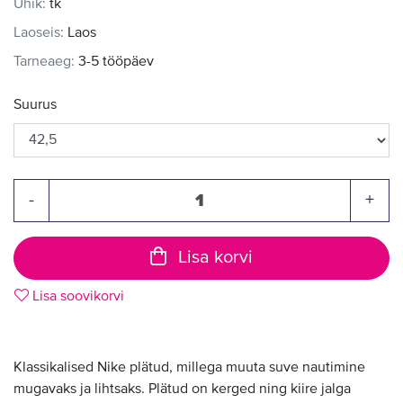
Ühik:
tk
Laoseis:
Laos
Tarneaeg:
3-5 tööpäev
Suurus
-
+
Lisa korvi
Lisa soovikorvi
Klassikalised Nike plätud, millega muuta suve nautimine
mugavaks ja lihtsaks. Plätud on kerged ning kiire jalga